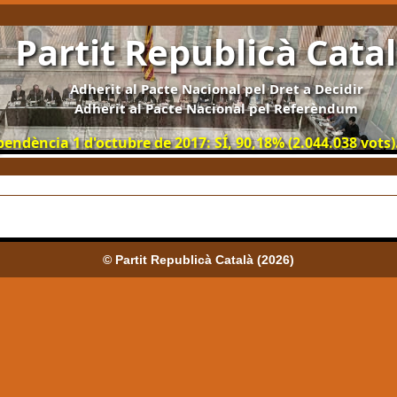
Partit Republicà Cata
Adherit al Pacte Nacional pel Dret a Decidir
Adherit al Pacte Nacional pel Referèndum
ndència 1 d'octubre de 2017: SÍ, 90,18% (2.044.038 vots).
© Partit Republicà Català (2026)