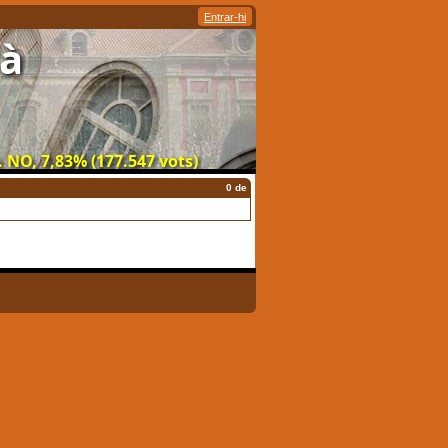
Entrar-hi
là
 NO, 7,83% (177.547 vots)
0 de