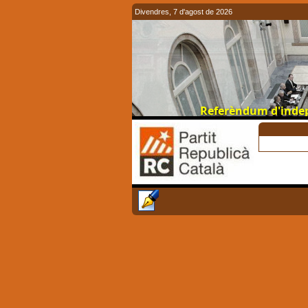
Divendres, 7 d'agost de 2026
Referèndum d'indepe