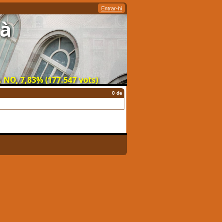
Entrar-hi
là
 NO, 7,83% (177.547 vots)
0 de