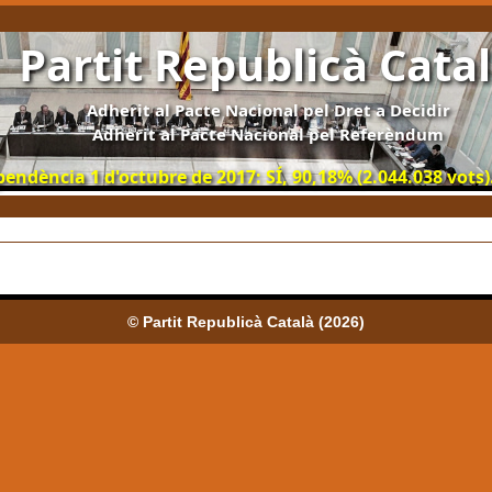
Partit Republicà Cata
Adherit al Pacte Nacional pel Dret a Decidir
Adherit al Pacte Nacional pel Referèndum
ndència 1 d'octubre de 2017: SÍ, 90,18% (2.044.038 vots).
© Partit Republicà Català (2026)